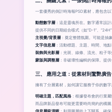
二、 關鍵元素：一張倒計時海報的
一套優秀的倒計時海報PSD素材，應包含
動態數字層
：這是靈魂所在。數字通常設計
提供不同的日期組合樣式（如“D-1”、“24
主視覺/背景層
：奠定整體氛圍。可能是抽
文字信息層
：活動標題、主題、時間、地點
裝飾與光影層
：光斑、線條、流光、粒子等
蒙版與調整層
：非破壞性編輯的保障。提供
三、 應用之道：從素材到驚艷廣告
擁有了分層素材，如何讓它服務于你的數字
明確主題，匹配風格
：根據發布會的行業屬
而品牌新品發布可能更需要時尚簡約的構圖
信息層級清晰
：利用圖層的上下關系，確保