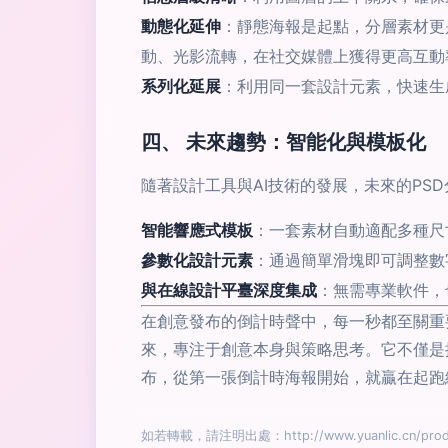
動態化延伸
：靜態海報是起點，分層素材更是
動、光影流轉，在社交媒體上獲得更高互動
系列化延展
：利用同一套設計元素，快速生
四、 未來趨勢：智能化與模板化
隨著設計工具與AI技術的發展，未來的PS
智能響應式模板
：一套素材自動適配多種尺
參數化設計元素
：通過簡單滑塊即可調整數
與在線設計平臺深度集成
：無需專業軟件，
在創意發布的倒計時聲中，每一秒都至關重
來，專注于創意本身與策略思考。它不僅是
布，從第一張倒計時海報開始，就贏在起跑
如若轉載，請注明出處：http://www.yuanlic.cn/produ