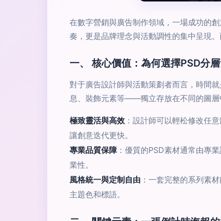
在數字營銷與廣告制作領域，一場成功的創
奏，更是品牌理念與活動調性的集中呈現。
一、 核心價值：為何選擇PSD分
對于廣告設計師與活動策劃者而言，時間就
息、裝飾元素等——獨立存放在不同的圖層
極致靈活與高效
：設計師可以輕松修改任意
讓創意迭代更快。
專業品質保障
：優質的PSD素材通常由專
業性。
風格統一與定制自由
：一套完整的系列素材
主題色和標語。