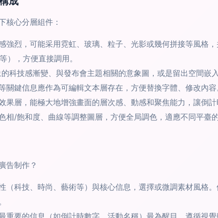
構成
以下核心分層組件：
感強烈，可能采用霓虹、玻璃、粒子、光影或幾何拼接等風格，并
H”等），方便直接調用。
象的科技感漸變、與發布會主題相關的意象圖，或是留出空間嵌入
等關鍵信息應作為可編輯文本層存在，方便替換字體、修改內容
效果層，能極大地增強畫面的層次感、動感和聚焦能力，讓倒計
色相/飽和度、曲線等調整圖層，方便全局調色，適應不同平臺
廣告制作？
性（科技、時尚、藝術等）與核心信息，選擇或微調素材風格。
。
最重要的信息（如倒計時數字、活動名稱）最為醒目。遵循視覺